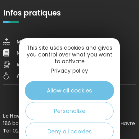
Infos pratiques
Marées
Météo
This site uses cookies and gives
Nos brochures
Web Tv
you control over what you want
to activate
Webcams
Congrès
Privacy policy
Accessibilté
Allow all cookies
Personalize
Le Havre Etretat Normandie Tourisme
186 boulevard Clemenceau – BP 649 – 76059 Le Havre
Tél. 02 32 74 04 04 –
Deny all cookies