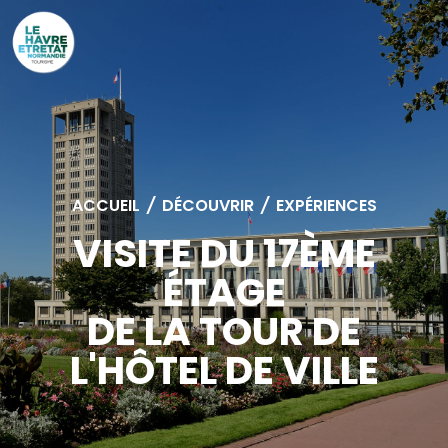
Cookies management panel
ACCUEIL
/
DÉCOUVRIR
/
EXPÉRIENCES
VISITE DU 17ÈME
ÉTAGE
DE LA TOUR DE
L'HÔTEL DE VILLE