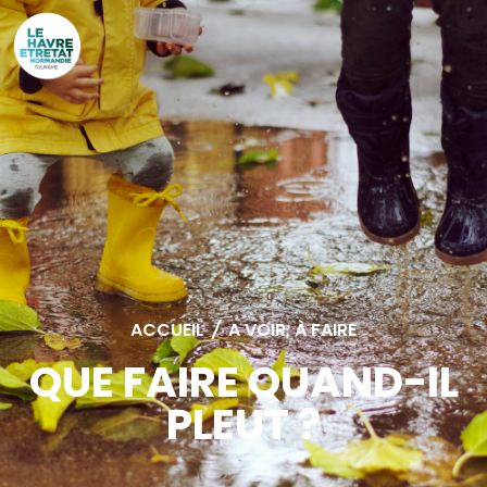
Cookies management panel
ACCUEIL
/
A VOIR, À FAIRE
QUE FAIRE QUAND-IL
PLEUT ?