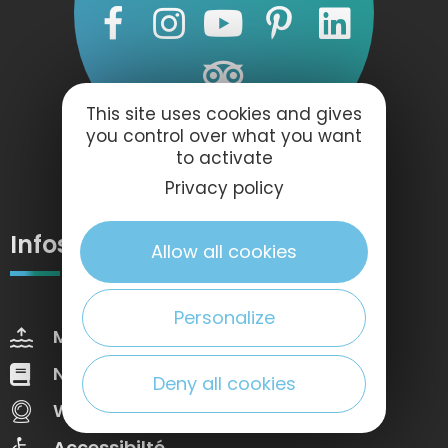
This site uses cookies and gives
you control over what you want
to activate
Privacy policy
Infos pratiques
Allow all cookies
Personalize
Marées
Météo
Nos brochures
Web Tv
Deny all cookies
Webcams
Congrès
Accessibilté