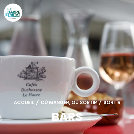
Cookies management panel
ACCUEIL
/
OÙ MANGER, OÙ SORTIR
/
SORTIR
BARS