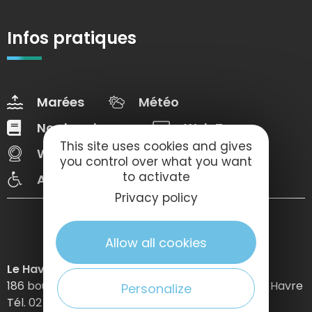
Infos pratiques
Marées
Météo
Nos brochures
Web Tv
This site uses cookies and gives
Webcams
Congrès
you control over what you want
to activate
Accessibilté
Privacy policy
Allow all cookies
Le Havre Etretat Normandie Tourisme
186 boulevard Clemenceau – BP 649 – 76059 Le Havre
Personalize
Tél. 02 32 74 04 04 –