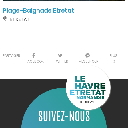
Plage-Baignade Etretat
ETRETAT
PARTAGER:
PLUS
FACEBOOK
TWITTER
MESSENGER
SUIVEZ-NOUS