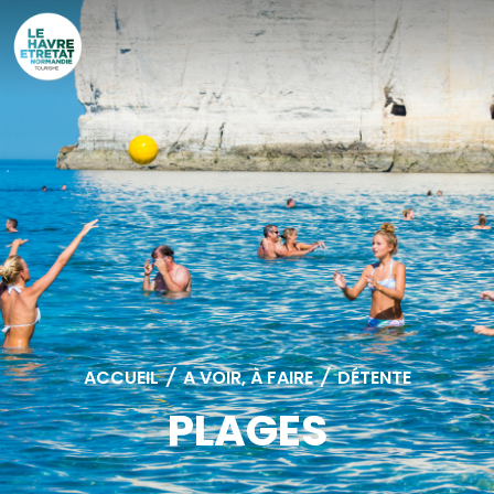
Cookies management panel
ACCUEIL
/
A VOIR, À FAIRE
/
DÉTENTE
PLAGES