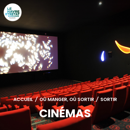
Cookies management panel
ACCUEIL
/
OÙ MANGER, OÙ SORTIR
/
SORTIR
CINÉMAS