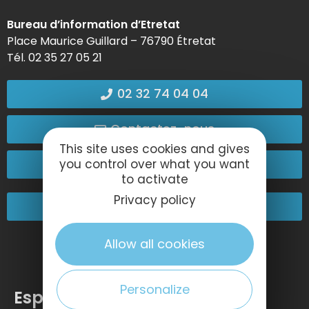
Bureau d’information d’Etretat
Place Maurice Guillard – 76790 Étretat
Tél. 02 35 27 05 21
02 32 74 04 04
Contactez-nous
This site uses cookies and gives
Passez nous voir !
you control over what you want
to activate
Privacy policy
Nos engagements
Allow all cookies
Personalize
Espace pro