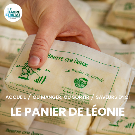
Cookies management panel
ACCUEIL
/
OÙ MANGER, OÙ SORTIR
/
SAVEURS D’ICI
LE PANIER DE LÉONIE