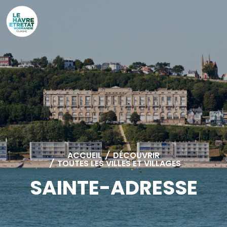
Cookies management panel
ACCUEIL
/
DÉCOUVRIR
/
TOUTES LES VILLES ET VILLAGES
SAINTE-ADRESSE