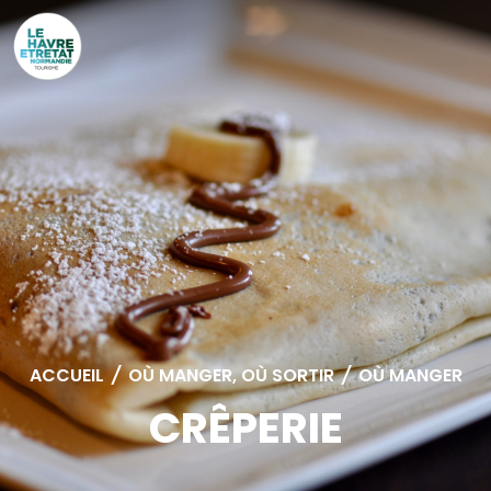
Cookies management panel
ACCUEIL
/
OÙ MANGER, OÙ SORTIR
/
OÙ MANGER
CRÊPERIE