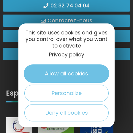
02 32 74 04 04
Contactez-nous
This site uses cookies and gives
Passez nous voir !
you control over what you want
to activate
Nos engagements
Privacy policy
Allow all cookies
Espace pro
Personalize
Deny all cookies