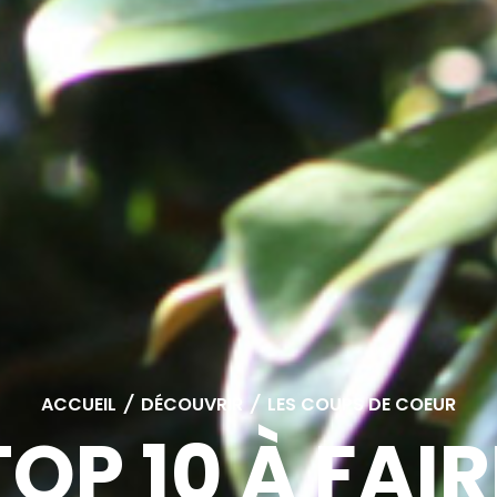
ACCUEIL
/
DÉCOUVRIR
/
LES COUPS DE COEUR
TOP 10 À FAIR