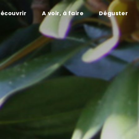
écouvrir
A voir, à faire
Déguster