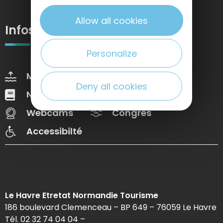
Allow all cookies
Infos pratiques
Personalize
Marées
Météo
Deny all cookies
Nos brochures
Web Tv
Webcams
Congrès
Accessibilté
Le Havre Etretat Normandie Tourisme
186 boulevard Clemenceau – BP 649 – 76059 Le Havre
Tél. 02 32 74 04 04 –