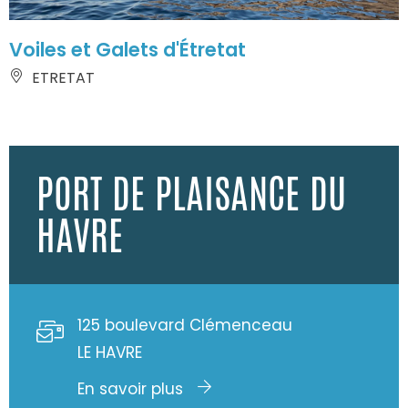
Voiles et Galets d'Étretat
ETRETAT
PORT DE PLAISANCE DU
HAVRE
125 boulevard Clémenceau
LE HAVRE
En savoir plus