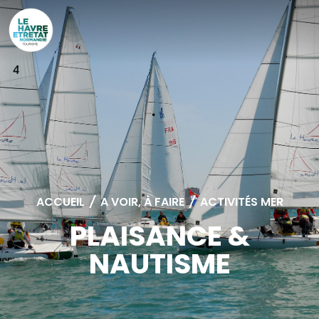
Cookies management panel
ACCUEIL
/
A VOIR, À FAIRE
/
ACTIVITÉS MER
PLAISANCE &
NAUTISME