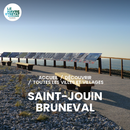
Cookies management panel
ACCUEIL
/
DÉCOUVRIR
/
TOUTES LES VILLES ET VILLAGES
SAINT-JOUIN
BRUNEVAL