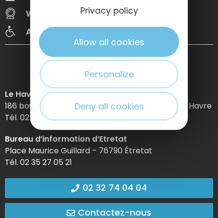
Privacy policy
Webcams
Congrès
Accessibilté
Allow all cookies
Personalize
Le Havre Etretat Normandie Tourisme
Deny all cookies
186 boulevard Clemenceau – BP 649 – 76059 Le Havre
Tél. 02 32 74 04 04 –
Bureau d’information d’Etretat
Place Maurice Guillard – 76790 Étretat
Tél. 02 35 27 05 21
02 32 74 04 04
Contactez-nous