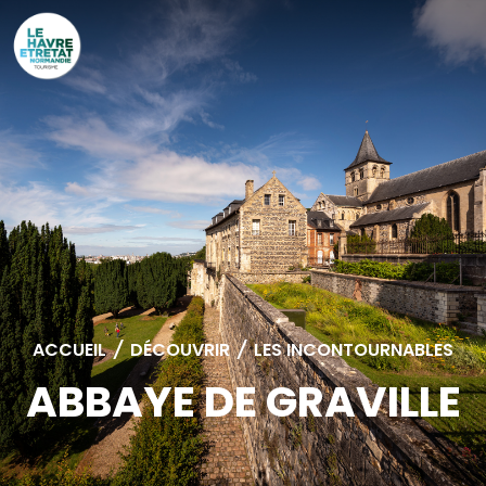
Cookies management panel
ACCUEIL
/
DÉCOUVRIR
/
LES INCONTOURNABLES
ABBAYE DE GRAVILLE