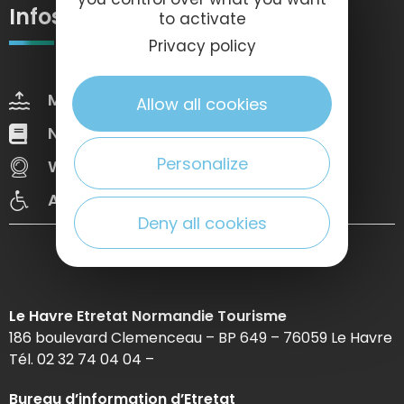
Infos pratiques
to activate
Privacy policy
Marées
Météo
Allow all cookies
Nos brochures
Web Tv
Personalize
Webcams
Congrès
Accessibilté
Deny all cookies
Le Havre Etretat Normandie Tourisme
186 boulevard Clemenceau – BP 649 – 76059 Le Havre
Tél. 02 32 74 04 04 –
Bureau d’information d’Etretat