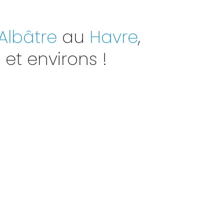
Albâtre
au
Havre
,
t
et environs !