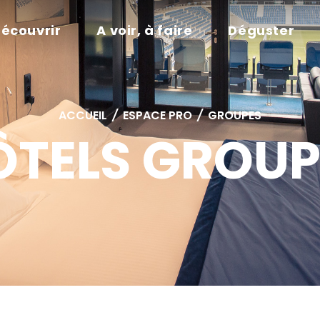
écouvrir
A voir, à faire
Déguster
ACCUEIL
/
ESPACE PRO
/
GROUPES
ÔTELS GROUP