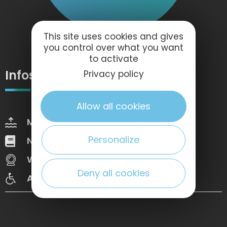
This site uses cookies and gives
you control over what you want
to activate
Infos pratiques
Privacy policy
Allow all cookies
Marées
Météo
Personalize
Nos brochures
Web Tv
Webcams
Congrès
Deny all cookies
Accessibilté