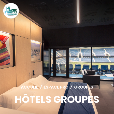
Cookies management panel
ACCUEIL
/
ESPACE PRO
/
GROUPES
HÔTELS GROUPES