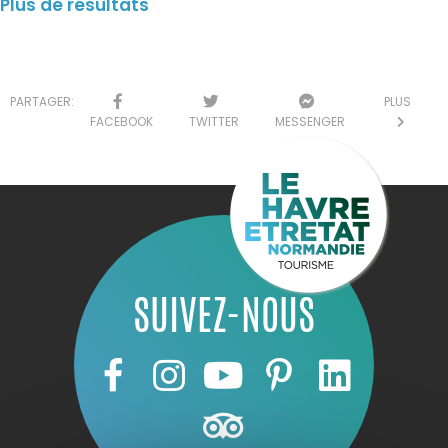
Plus de résultats
PARTAGER:
PLUS
FACEBOOK
TWITTER
MESSENGER
SUIVEZ-NOUS