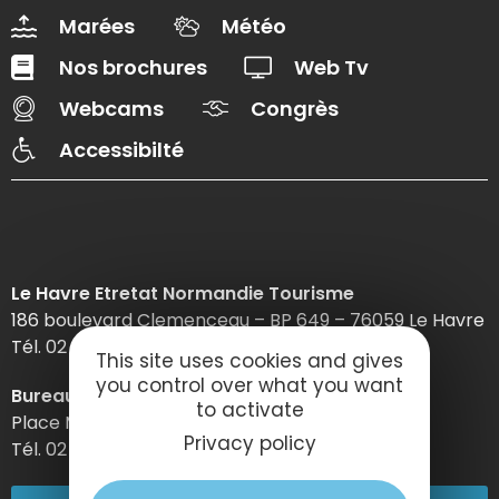
Marées
Météo
Nos brochures
Web Tv
Webcams
Congrès
Accessibilté
Le Havre Etretat Normandie Tourisme
186 boulevard Clemenceau – BP 649 – 76059 Le Havre
Tél. 02 32 74 04 04 –
This site uses cookies and gives
you control over what you want
Bureau d’information d’Etretat
to activate
Place Maurice Guillard – 76790 Étretat
Privacy policy
Tél. 02 35 27 05 21