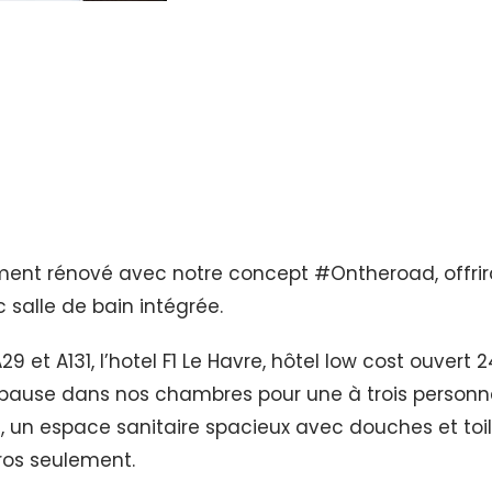
lement rénové avec notre concept #Ontheroad, offrira
salle de bain intégrée.
9 et A131, l’hotel F1 Le Havre, hôtel low cost ouver
une pause dans nos chambres pour une à trois person
bre, un espace sanitaire spacieux avec douches et t
uros seulement.