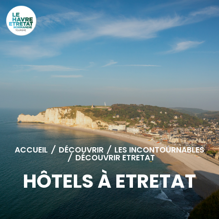
Cookies management panel
ACCUEIL
/
DÉCOUVRIR
/
LES INCONTOURNABLES
/
DÉCOUVRIR ETRETAT
HÔTELS À ETRETAT