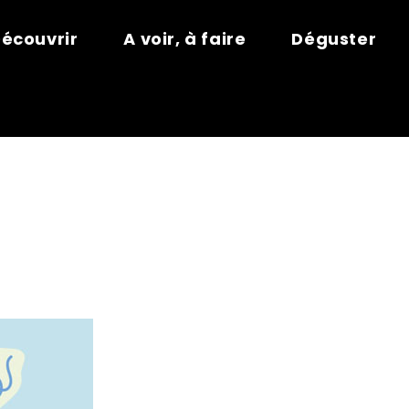
écouvrir
A voir, à faire
Déguster
HÉ D’ÉTÉ