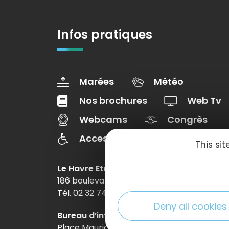
Infos pratiques
Marées
Météo
Nos brochures
Web Tv
Webcams
Congrès
Accessibilté
This si
Le Havre Etretat Normandie Tourisme
186 boulevard Clemenceau – BP 649 – 760
Tél. 02 32 74 04 04 –
Contactez-nous
Deny all cookies
Bureau d’information d’Etretat
Place Maurice Guillard – 76790 Étretat