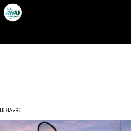
Cookies management panel
UN ÉTÉ AU HAVRE :
ATELIER CRÉATIF – SUR
LE MOTIF (8 ANS ET +)
LE HAVRE