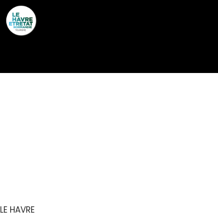
Cookies management panel
UN ÉTÉ AU HAVRE :
ATELIER CRÉATIF –
BÂTIR UNE VILLE QUI
N’EXISTAIT PAS
LE HAVRE