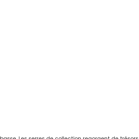
e basse. Les serres de collection regorgent de trésors