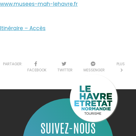
www.musees-mah-lehavre.fr
Itinéraire – Accès
PARTAGER:
PLUS
FACEBOOK
TWITTER
MESSENGER
SUIVEZ-NOUS