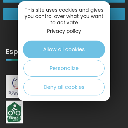
This site uses cookies and gives
Nos engagements
you control over what you want
to activate
Privacy policy
Allow all cookies
Espace pro
Personalize
Deny all cookies