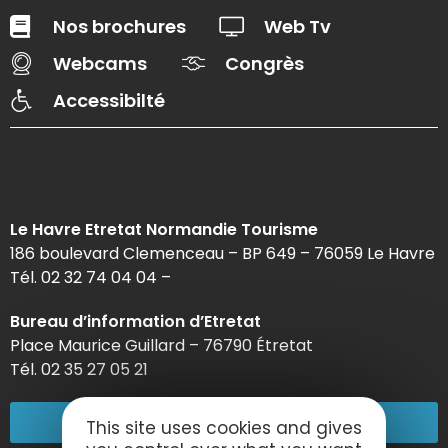
Nos brochures
Web Tv
Webcams
Congrès
Accessibilté
Le Havre Etretat Normandie Tourisme
186 boulevard Clemenceau – BP 649 – 76059 Le Havre
Tél. 02 32 74 04 04 –
Bureau d’information d’Etretat
Place Maurice Guillard – 76790 Étretat
Tél. 02 35 27 05 21
02 32 74 04 04
This site uses cookies and gives