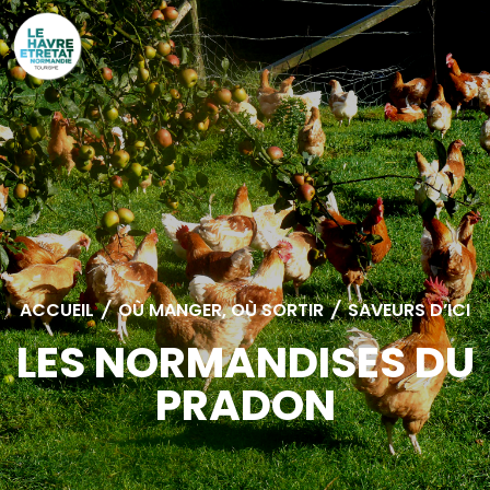
Cookies management panel
ACCUEIL
/
OÙ MANGER, OÙ SORTIR
/
SAVEURS D’ICI
LES NORMANDISES DU
PRADON