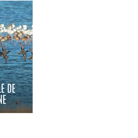
E DE
NE