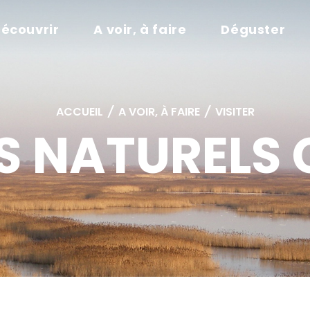
écouvrir
A voir, à faire
Déguster
ACCUEIL
/
A VOIR, À FAIRE
/
VISITER
S NATURELS 