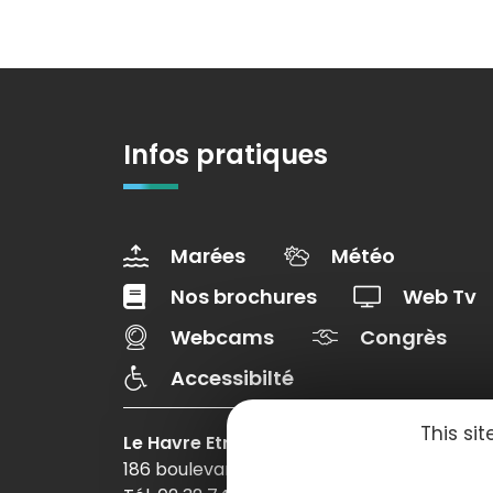
Infos pratiques
Marées
Météo
Nos brochures
Web Tv
Webcams
Congrès
Accessibilté
This si
Le Havre Etretat Normandie Tourisme
186 boulevard Clemenceau – BP 649 – 760