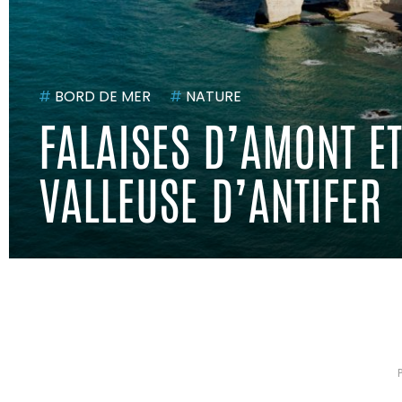
#
BORD DE MER
#
NATURE
FALAISES D’AMONT E
VALLEUSE D’ANTIFER