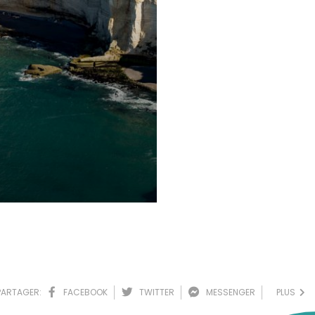
T
PARTAGER:
FACEBOOK
TWITTER
MESSENGER
PLUS