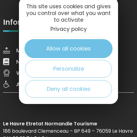
This site uses cookies and gives
you control over what you want
to activate
Infos pratiques
Privacy policy
Allow all cookies
Marées
Météo
Nos brochures
Web Tv
Personalize
Webcams
Congrès
Accessibilté
Deny all cookies
Le Havre Etretat Normandie Tourisme
186 boulevard Clemenceau – BP 649 – 76059 Le Havre