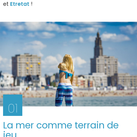
et
Etretat
!
01
La mer comme terrain de
jeu...