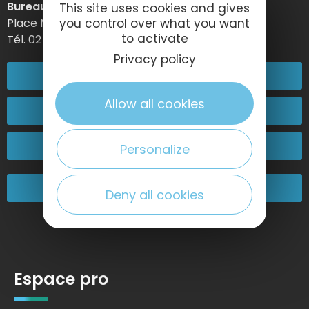
Bureau d’information d’Etretat
This site uses cookies and gives
Place Maurice Guillard – 76790 Étretat
you control over what you want
to activate
Tél. 02 35 27 05 21
Privacy policy
02 32 74 04 04
Allow all cookies
Contactez-nous
Passez nous voir !
Personalize
Nos engagements
Deny all cookies
Espace pro