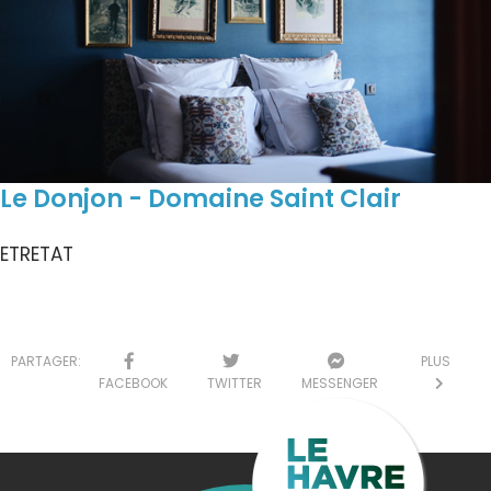
Le Donjon - Domaine Saint Clair
ETRETAT
PARTAGER:
PLUS
FACEBOOK
TWITTER
MESSENGER