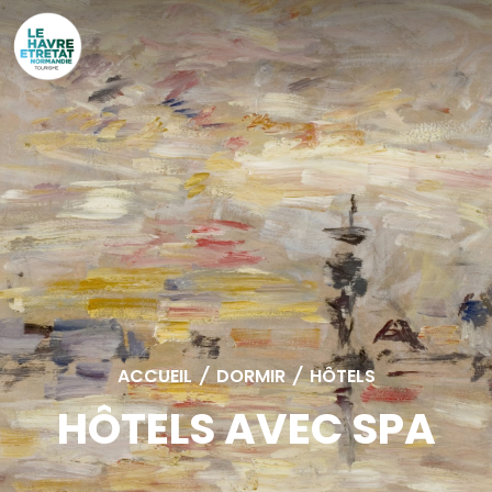
Cookies management panel
ACCUEIL
/
DORMIR
/
HÔTELS
HÔTELS AVEC SPA