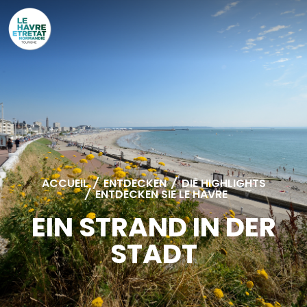
Cookies management panel
ACCUEIL
/
ENTDECKEN
/
DIE HIGHLIGHTS
/
ENTDECKEN SIE LE HAVRE
EIN STRAND IN DER
STADT