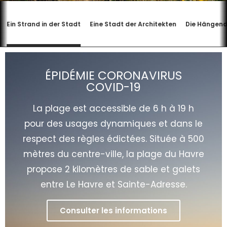
Ein Strand in der Stadt
Eine Stadt der Architekten
Die Hängen
ÉPIDÉMIE CORONAVIRUS
COVID-19
La plage est accessible de 6 h à 19 h
pour des usages dynamiques et dans le
respect des règles édictées. Située à 500
mètres du centre-ville, la plage du Havre
propose 2 kilomètres de sable et galets
entre Le Havre et Sainte-Adresse.
Consulter les informations