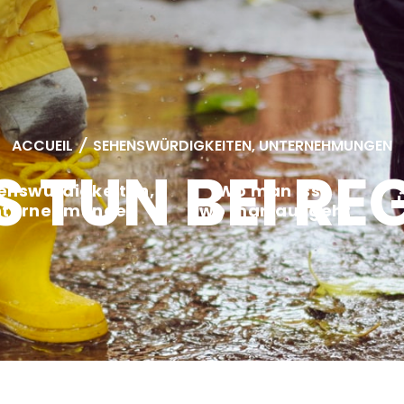
ACCUEIL
/
SEHENSWÜRDIGKEITEN, UNTERNEHMUNGEN
 TUN BEI RE
enswürdigkeiten,
Wo man isst,
nternehmungen
wo man ausgeht