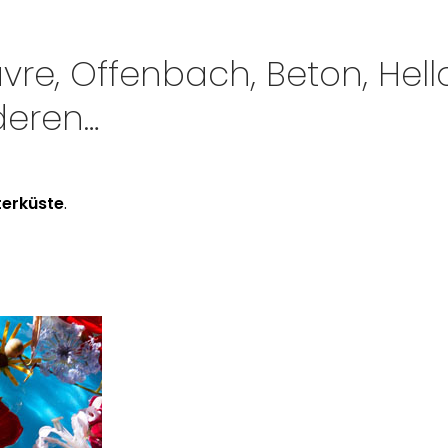
re, Offenbach, Beton, Hello
deren…
terküste
.