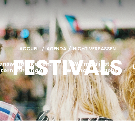
ACCUEIL
/
AGENDA
/
NICHT VERPASSEN
FESTIVALS
enswürdigkeiten,
Wo man isst,
nternehmungen
wo man ausgeht