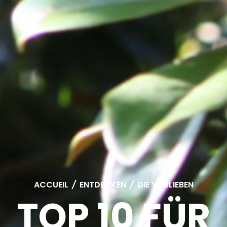
ACCUEIL
/
ENTDECKEN
/
DIE VORLIEBEN
TOP 10 FÜR