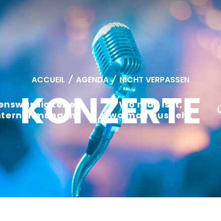
ACCUEIL
/
AGENDA
/
NICHT VERPASSEN
KONZERTE
enswürdigkeiten,
Wo man isst,
nternehmungen
wo man ausgeht