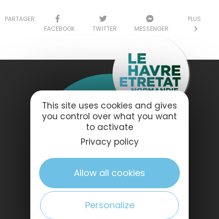
PARTAGER:
PLUS
FACEBOOK
TWITTER
MESSENGER
This site uses cookies and gives
you control over what you want
FOLGEN SIE UNS
to activate
Privacy policy
Allow all cookies
Personalize