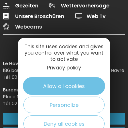
Gezeiten
Wettervorhersage
Unsere Broschüren
Web Tv
Webcams
This site uses cookies and gives
you control over what you want
to activate
Le Havre Etretat Normandie Tourisme
Privacy policy
186 boulevard Clemenceau – BP 649 – 76059 Le Havre
Tél. 02 32 74 04 04 –
Allow all cookies
Bureau d’information d’Etretat
Place Maurice Guillard – 76790 Étretat
Tél. 02 35 27 05 21
Personalize
02 32 74 04 04
Deny all cookies