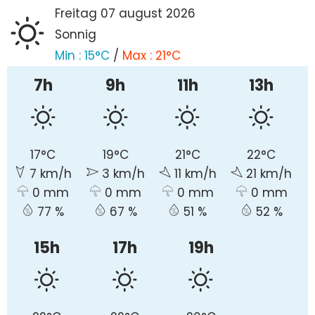
freitag 07
august
2026
Sonnig
Min :
15°C
/
Max :
21°C
7h
9h
11h
13h
17°C
19°C
21°C
22°C
7 km/h
3 km/h
11 km/h
21 km/h
0 mm
0 mm
0 mm
0 mm
77 %
67 %
51 %
52 %
15h
17h
19h