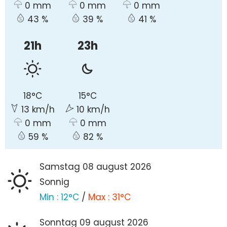
0 mm
0 mm
0 mm
43 %
39 %
41 %
21h
23h
18°C
15°C
13 km/h
10 km/h
0 mm
0 mm
59 %
82 %
samstag 08
august
2026
Sonnig
Min :
12°C
/
Max :
31°C
sonntag 09
august
2026