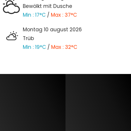
Bewölkt mit Dusche
Min :
17°C
/
Max :
37°C
montag 10
august
2026
Trüb
Min :
19°C
/
Max :
32°C