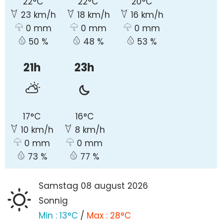
22°C
22°C
20°C
23 km/h
18 km/h
16 km/h
0 mm
0 mm
0 mm
50 %
48 %
53 %
21h
23h
17°C
16°C
10 km/h
8 km/h
0 mm
0 mm
73 %
77 %
samstag 08
august
2026
Sonnig
Min :
13°C
/
Max :
28°C