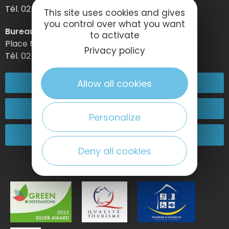
Tél. 02 32 74 04 04 –
This site uses cookies and gives
you control over what you want
Bureau d’information d’Etretat
to activate
Place Maurice Guillard – 76790 Étretat
Privacy policy
Tél. 02 35 27 05 21
02 32 74 04 04
Allow all cookies
Kontakt
Personalize
Kommen Sie zu uns!
Deny all cookies