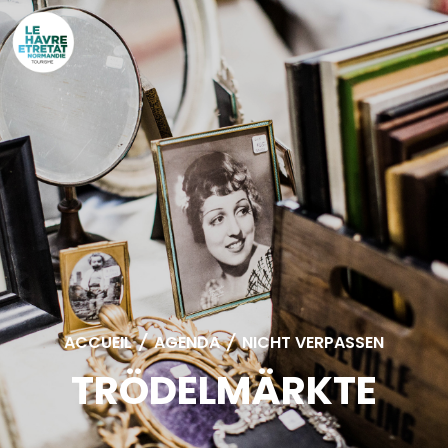
Cookies management panel
ACCUEIL
/
AGENDA
/
NICHT VERPASSEN
TRÖDELMÄRKTE