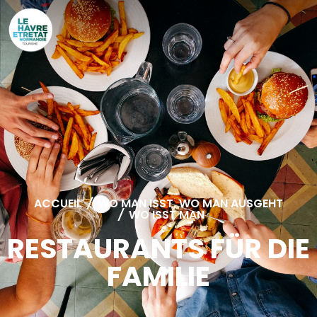
Cookies management panel
ACCUEIL
/
WO MAN ISST, WO MAN AUSGEHT
/
WO ISST MAN
RESTAURANTS FÜR DIE
FAMILIE