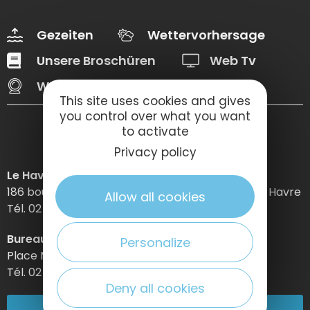
Gezeiten
Wettervorhersage
Unsere Broschüren
Web Tv
Webcams
This site uses cookies and gives
you control over what you want
to activate
Privacy policy
Le Havre Etretat Normandie Tourisme
186 boulevard Clemenceau – BP 649 – 76059 Le Havre
Allow all cookies
Tél. 02 32 74 04 04 –
Bureau d’information d’Etretat
Personalize
Place Maurice Guillard – 76790 Étretat
Tél. 02 35 27 05 21
Deny all cookies
02 32 74 04 04