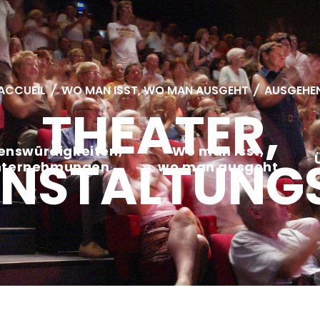
ACCUEIL
/
WO MAN ISST, WO MAN AUSGEHT
/
AUSGEHE
THEATER,
enswürdigkeiten,
Wo man isst,
NSTALTUNG
nternehmungen
wo man ausgeht