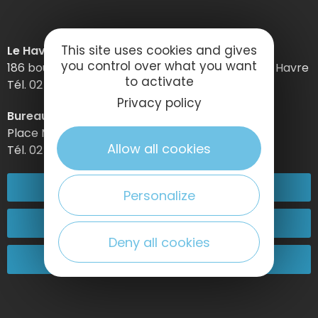
This site uses cookies and gives
Le Havre Etretat Normandie Tourisme
you control over what you want
186 boulevard Clemenceau – BP 649 – 76059 Le Havre
to activate
Tél. 02 32 74 04 04 –
Privacy policy
Bureau d’information d’Etretat
Place Maurice Guillard – 76790 Étretat
Allow all cookies
Tél. 02 35 27 05 21
02 32 74 04 04
Personalize
Kontakt
Deny all cookies
Kommen Sie zu uns!