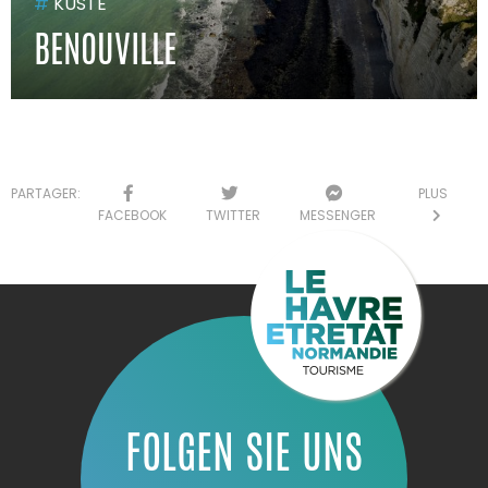
#
KÜSTE
BENOUVILLE
PARTAGER:
PLUS
FACEBOOK
TWITTER
MESSENGER
FOLGEN SIE UNS