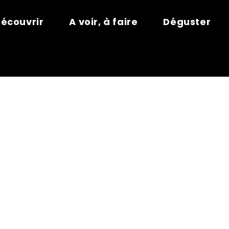
écouvrir
A voir, à faire
Déguster
MPING-CARS 