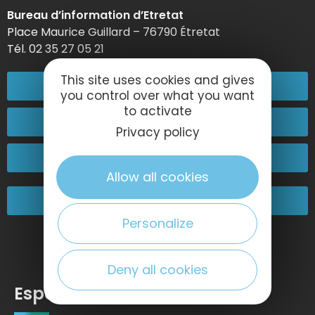
Bureau d’information d’Etretat
Place Maurice Guillard – 76790 Étretat
Tél. 02 35 27 05 21
This site uses cookies and gives
02 32 74 04 04
you control over what you want
to activate
Contactez-nous
Privacy policy
Passez nous voir !
Allow all cookies
Nos engagements
Personalize
Deny all cookies
Espace pro