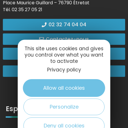
Place Maurice Guillard – 76790 Étretat
Tél. 02 35 27 05 21
02 32 74 04 04
Contactez-nous
This site uses cookies and gives
Passez nous voir !
you control over what you want
to activate
Privacy policy
Nos engagements
Allow all cookies
Personalize
Espace pro
Deny all cookies