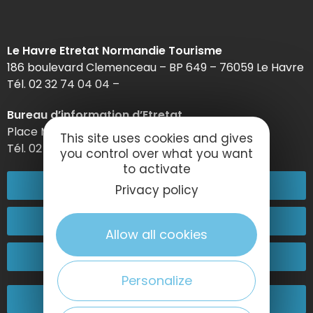
Le Havre Etretat Normandie Tourisme
186 boulevard Clemenceau – BP 649 – 76059 Le Havre
Tél. 02 32 74 04 04 –
Bureau d’information d’Etretat
Place Maurice Guillard – 76790 Étretat
This site uses cookies and gives
Tél. 02 35 27 05 21
you control over what you want
to activate
02 32 74 04 04
Privacy policy
Contactez-nous
Allow all cookies
Passez nous voir !
Personalize
Nos engagements