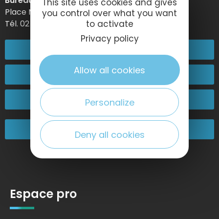
Bureau d’information d’Etretat
This site uses cookies and gives
Place Maurice Guillard – 76790 Étretat
you control over what you want
to activate
Tél. 02 35 27 05 21
Privacy policy
02 32 74 04 04
Allow all cookies
Contactez-nous
Passez nous voir !
Personalize
Nos engagements
Deny all cookies
Espace pro