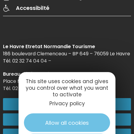
Accessibilté
Le Havre Etretat Normandie Tourisme
186 boulevard Clemenceau – BP 649 – 76059 Le Havre
Tél. 02 32 74 04 04 –
Bureau d’information d’Etretat
This site uses cookies and gives
Place Maurice Guillard – 76790 Étretat
you control over what you want
Tél. 02 35 27 05 21
to activate
Privacy policy
02 32 74 04 04
Contactez-nous
Allow all cookies