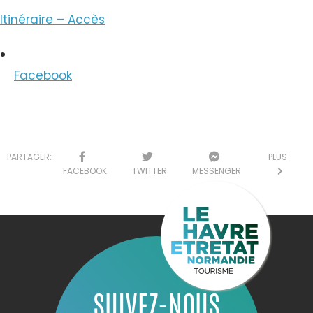
Itinéraire – Accès
Facebook
PARTAGER:
PLUS
FACEBOOK
TWITTER
MESSENGER
SUIVEZ-NOUS