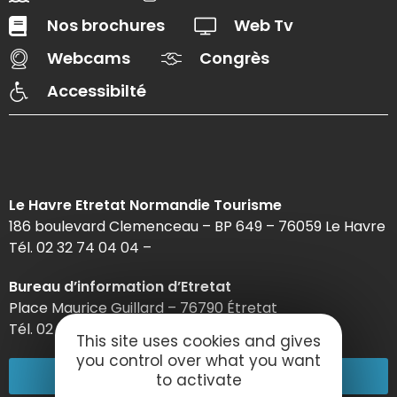
Nos brochures
Web Tv
Webcams
Congrès
Accessibilté
Le Havre Etretat Normandie Tourisme
186 boulevard Clemenceau – BP 649 – 76059 Le Havre
Tél. 02 32 74 04 04 –
Bureau d’information d’Etretat
Place Maurice Guillard – 76790 Étretat
Tél. 02 35 27 05 21
This site uses cookies and gives
you control over what you want
02 32 74 04 04
to activate