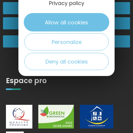
Privacy policy
Contactez-nous
Allow all cookies
Passez nous voir !
Nos engagements
Personalize
Deny all cookies
Espace pro