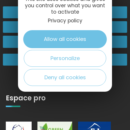
you control over what you want
to activate
02 32 74 04 04
Privacy policy
Contactez-nous
Allow all cookies
Passez nous voir !
Personalize
Nos engagements
Deny all cookies
Espace pro