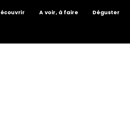
écouvrir
A voir, à faire
Déguster
 DE LA SENT