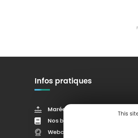
Infos pratiques
Marées
Météo
This si
Nos brochures
Web Tv
Webcams
Congrès