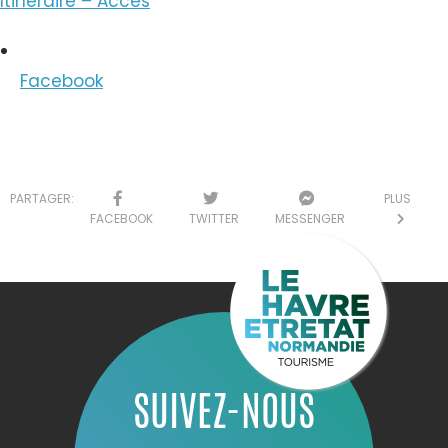
Itinéraire – Accès
Facebook
PARTAGER:
PLUS
FACEBOOK
TWITTER
MESSENGER
SUIVEZ-NOUS