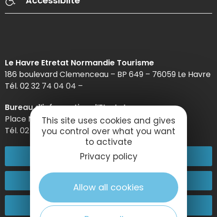
Accessibilté
Le Havre Etretat Normandie Tourisme
186 boulevard Clemenceau – BP 649 – 76059 Le Havre
Tél. 02 32 74 04 04 –
Bureau d’information d’Etretat
Place Maurice Guillard – 76790 Étretat
This site uses cookies and gives
Tél. 02 35 27 05 21
you control over what you want
to activate
02 32 74 04 04
Privacy policy
Contactez-nous
Allow all cookies
Passez nous voir !